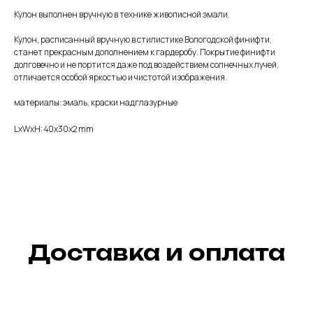
Кулон выполнен вручную в технике живописной эмали.
Кулон, расписанный вручную в стилистике Вологодской финифти,
станет прекрасным дополнением к гардеробу. Покрытие финифти
долговечно и не портится даже под воздействием солнечных лучей,
отличается особой яркостью и чистотой изображения.
материалы: эмаль, краски надглазурные
LxWxH: 40x30x2 mm
Доставка и оплата