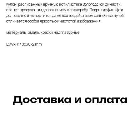
Кулон, расписанный вручную в стилистике Вологодской финифти,
станет прекрасным дополнением к гардеробу. Покрытие финифти
долговечно и не портится даже под воздействием солнечных лучей,
отличается особой яркостью и чистотой изображения.
материалы: эмаль, краски надглазурные
LxWxH: 40x30x2 mm
Доставка и оплата