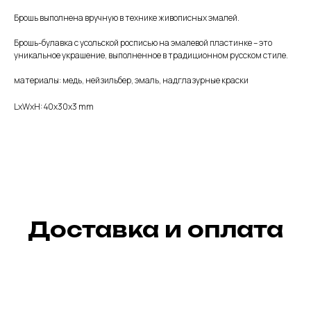
Брошь выполнена вручную в технике живописных эмалей.
Брошь-булавка с усольской росписью на эмалевой пластинке – это
уникальное украшение, выполненное в традиционном русском стиле.
материалы: медь, нейзильбер, эмаль, надглазурные краски
LxWxH: 40x30x3 mm
Доставка и оплата