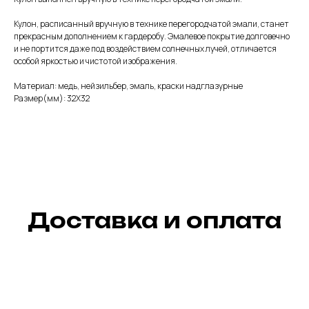
Кулон, расписанный вручную в технике перегородчатой эмали, станет
прекрасным дополнением к гардеробу. Эмалевое покрытие долговечно
и не портится даже под воздействием солнечных лучей, отличается
особой яркостью и чистотой изображения.
Материал: медь, нейзильбер, эмаль, краски надглазурные
Размер(мм): 32Х32
Доставка и оплата