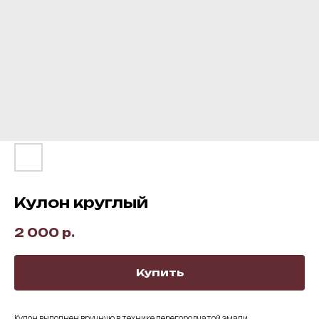
Кулон круглый
2 000
р.
Купить
Кулон выполнен вручную в технике перегородчатой эмали.