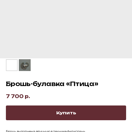
Брошь-булавка «Птица»
7 700
р.
Купить
Брошь выполнена вручную в технике филигрань.