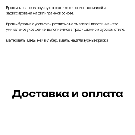
Брошь выполнена вручную в технике живописных эмалей и
зафиксирована на филигранной основе.
Брошь-булавка с усольской росписью на эмалевой пластинке – это
уникальное украшение, выполненное в традиционном русском стиле.
материалы: медь, нейзильбер, эмаль, надглазурные краски
Доставка и оплата