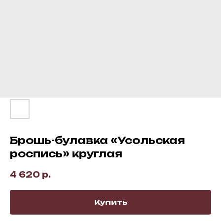
Брошь-булавка «Усольская
роспись» круглая
4 620
р.
Купить