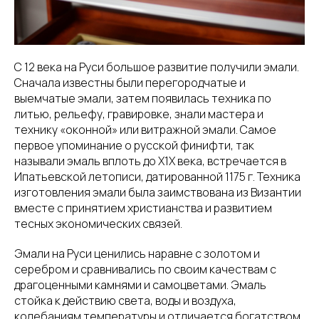
С 12 века на Руси большое развитие получили эмали.
Сначала известны были перегородчатые и
выемчатые эмали, затем появилась техника по
литью, рельефу, гравировке, знали мастера и
технику «оконной» или витражной эмали. Самое
первое упоминание о русской финифти, так
называли эмаль вплоть до Х1Х века, встречается в
Ипатьевской летописи, датированной 1175 г. Техника
изготовления эмали была заимствована из Византии
вместе с принятием христианства и развитием
тесных экономических связей.
Эмали на Руси ценились наравне с золотом и
серебром и сравнивались по своим качествам с
драгоценными камнями и самоцветами. Эмаль
стойка к действию света, воды и воздуха,
колебаниям температуры и отличается богатством