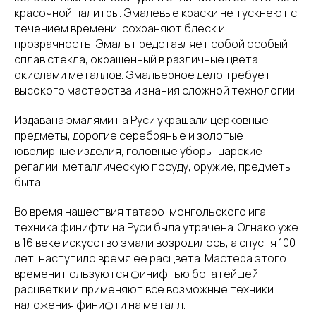
красочной палитры. Эмалевые краски не тускнеют с
течением времени, сохраняют блеск и
прозрачность. Эмаль представляет собой особый
сплав стекла, окрашенный в различные цвета
окислами металлов. Эмальерное дело требует
высокого мастерства и знания сложной технологии.
Издавана эмалями на Руси украшали церковные
предметы, дорогие серебряные и золотые
ювелирные изделия, головные уборы, царские
регалии, металлическую посуду, оружие, предметы
быта.
Во время нашествия татаро-монгольского ига
техника финифти на Руси была утрачена. Однако уже
в 16 веке искусство эмали возродилось, а спустя 100
лет, наступило время ее расцвета. Мастера этого
времени пользуются финифтью богатейшей
расцветки и применяют все возможные техники
наложения финифти на металл.