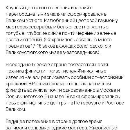
Крупный центр изготовления изделий с
перегородчатыми эмалями сформировался в
Великом Устюге. Излюбленной цветовой гаммой у
мастеров севера были белые, светло-желтые,
голубые, глубокие синие почти черные и зеленые
цвета и оттенки. (Сохранилось довольно много
предметов 17-18 веков в фондах Вологодского и
Великоустюгского музеев-заповедников).
В середине 17 века в стране появляется новая
техника финифти – живописная. Финифтяные
изделия начали расписывать особыми огнестойкими
красками. В России орнаментальная расписная
финифть возникла почти одновременно в Москве и
Сольвычегодске. В начале 18 века сформировались
новые финифтяные центры – в Петербурге и Ростове
Великом.
Ведущее положение в стране долгое время
занимали сольвычегодские мастера. Живописные